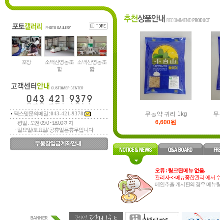
무농약 
무농약 조각콩5곡-1kg-25년
28,000원
포장
소백산영농조
소백산영농조
합
합
팩스및문의메일 :
무농약 귀리 1kg
무
043-421-9378
6,600원
- 평일 : 오전 09:0 ~18:00 까지
- 일요일/토요일/ 공휴일은휴무입니다
오류 : 링크된 메뉴 없음.
관리자 -> 메뉴종합관리 에서 
메인추출 게시판의 경우 메뉴링
무농약 
무농약 조각콩5곡-1kg-25년