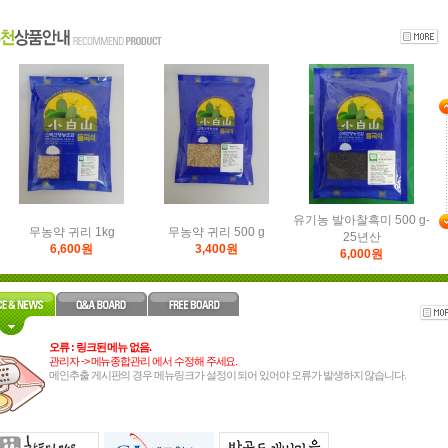
무농약 조각콩5곡-500g-25
무농약 조각콩5곡-1kg-25년
무농약 통밀 500 g (25년산)
년산
28,000원
2,700원
14,500원
유기농 발아찰흑미 500 g-
무농약 귀리 1kg
무농약 귀리 500 g
25년산
6,600원
3,400원
6,000원
오류 : 링크된 메뉴 없음.
관리자 -> 메뉴종합관리 에서 수정해 주세요.
메인추출 게시판의 경우 메뉴링크가 설정이 되어 있어야 오류가 발생하지 않습니다.
무농약 조각콩5곡-500g-25
무농약 조각콩5곡-1kg-25년
무농약 통밀 500 g (25년산)
년산