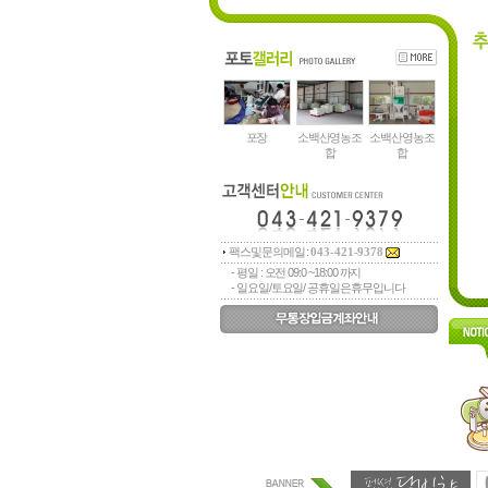
포장
소백산영농조
소백산영농조
합
합
팩스및문의메일 :
043-421-9378
- 평일 : 오전 09:0 ~18:00 까지
- 일요일/토요일/ 공휴일은휴무입니다