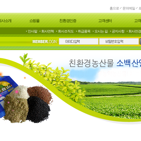
문의메일
홈으로
회사소개
쇼핑몰
친환경인증
고객센터
고객
인사말
회사연혁
회사조직도
취급품목
오시는 길
공지사항
회사전경