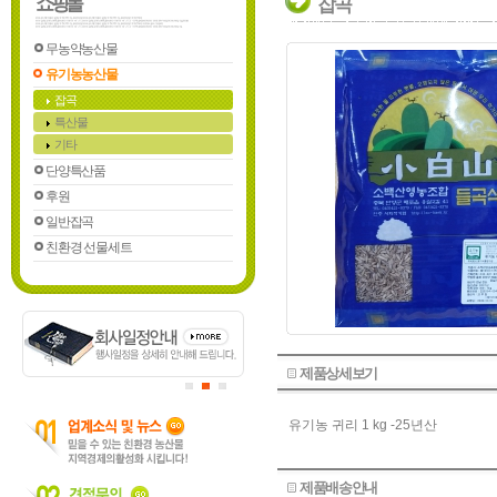
쇼핑몰
잡곡
무농약농산물
유기농농산물
잡곡
특산물
기타
단양특산품
후원
일반잡곡
친환경 선물세트
제품상세보기
유기농 귀리 1 kg -25년산
제품배송안내