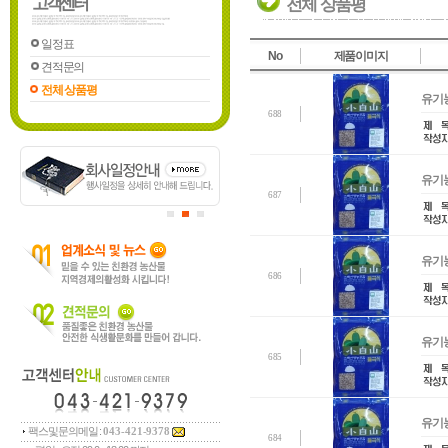
고객센터
전체 상품평
일정표
No
제품이미지
견적문의
전체 상품평
유기농
688
유기농
687
유기농
686
유기농
685
유기농
팩스및문의메일 :
043-421-9378
684