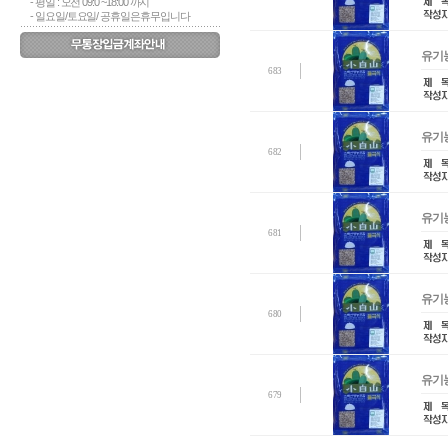
- 평일 : 오전 09:0 ~18:00 까지
- 일요일/토요일/ 공휴일은휴무입니다
유기농
683
유기농
682
유기농
681
유기농
680
유기농
679