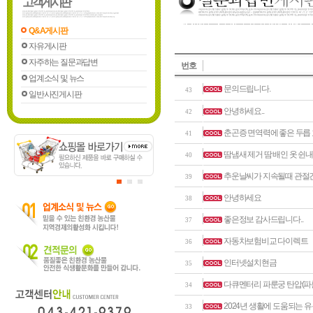
고객게시판
Q&A게시판
자유게시판
자주하는 질문과답변
번호
업계소식 및 뉴스
문의드립니다.
43
일반사진게시판
안녕하세요..
42
춘곤증 면역력에 좋은 두릅
41
땀냄새 제거 땀 배인 옷 쉰내
40
추운날씨가 지속될때 관절
39
안녕하세요
38
좋은정보 감사드립니다..
37
자동차보험비교 다이렉트
36
인터넷설치현금
35
다큐멘터리 파룬궁 탄압(파
34
2024년 생활에 도움되는 
33