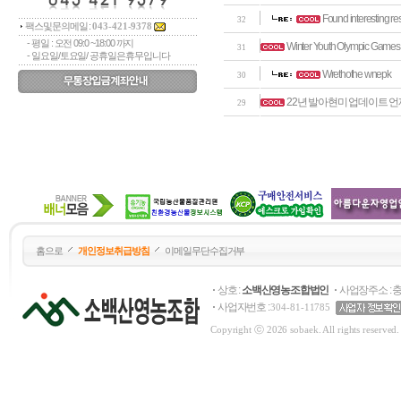
Found interesting res
32
팩스및문의메일 :
043-421-9378
- 평일 : 오전 09:0 ~18:00 까지
Winter Youth Olympic Games 
31
- 일요일/토요일/ 공휴일은휴무입니다
Wrethothe wnepk
30
22년 발아현미 업데이트 
29
홈으로
개인정보취급방침
이메일무단수집거부
상호 :
소백산영농조합법인
사업장주소 : 
사업자번호 :
304-81-11785
Copyright ⓒ 2026 sobaek. All rights reserved